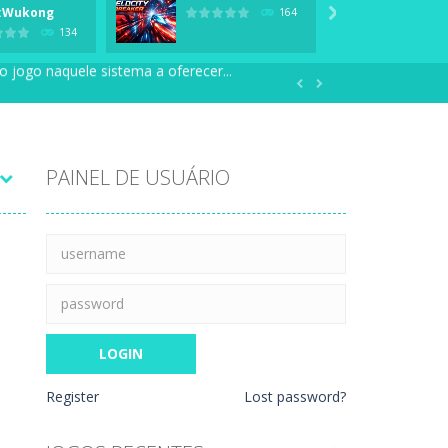
seus amigos, saia por...
:Wukong
164

134
jogo naquele sistema a oferecer...
ecisa enfrentar o cientista...


 O Super Smash Remix é parecido...
polícia das estações ferroviárias,...
PAINEL DE USUÁRIO
o com muita estratégia para impedir...
ason desperta sem a sua...
o essa versão é do Playstation,...
o: Super Mario Bros., Super Mario...
cê controla Mario tocando enquanto...
Register
Lost password?
seus amigos, saia por...
jogo naquele sistema a oferecer...