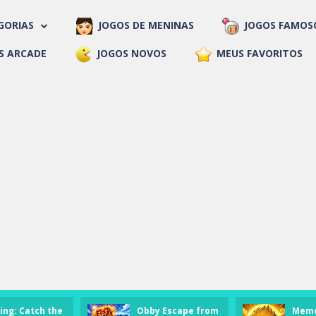
GORIAS
JOGOS DE MENINAS
JOGOS FAMOS
de Educar
 3D
 Arcade
 Clássicos
 de Esporte
 de Meninas
 Multiplayer
 Puzzles
s de 2
s de Ação
s de Aventura
s de Corrida
s de Estratégia
s de Luta
s de Tiro
S ARCADE
JOGOS NOVOS
MEUS FAVORITOS
ing: Catch the
Obby Escape from
Mem