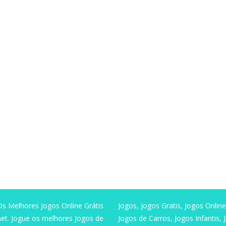
Os Melhores Jogos Online Grátis
Jogos, Jogos Gratis, Jogos Online
net. Jogue os melhores Jogos de
Jogos de Carros, Jogos Infantis,