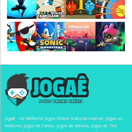
Play
Play
Play
Play
Space Arena
163
Bottle Storm: Elite ..
Play
Play
Play
Play
163
Wrestling ..
141
Play
Play
Play
Play
Burger Here
148
Jogaê - Os Melhores Jogos Online Grátis da Internet. Jogue os
Tank Strike ..
melhores Jogos de Carros, Jogos de Menina, Jogos de Tiro,
165