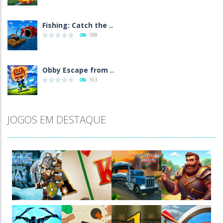
Fishing: Catch the ..
188
Obby Escape from ..
163
Meme Myth:Wukong
JOGOS EM DESTAQUE
136
Velocity Breaker
168
Zombie Defense: ..
134