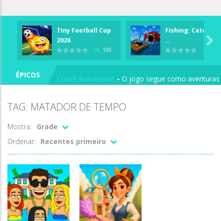
TIny Football Cup
Fishing: Catch th
Angry Birds
-
O Angry Birds se arrisca na Star Cu

2026
..
150
184
Super Bomberman
-
Super Bomberman foi o prim
ÉPICOS
Crash Bandicoot
-
O jogo segue como aventuras d
Super Smash Remix
-
Se tem saudades de jogar S
TAG: MATADOR DE TEMPO
Subway Surf: Mônaco
-
Concordo – há muito temp
Mostra:
Grade
Plants vs Zombies
-
Só mesmo as plantas podem p
Ordenar:
Recentes primeiro
Tekken 3
-
Lute em cenários diferentes com os lu
Super Mario All-Stars
-
Super Mario All-Stars é u
Mario Bros World
-
Mario Bros World um novo tip
Angry Birds
-
O Angry Birds se arrisca na Star Cu