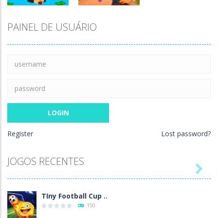
Jogos de
Jogos
Super Bomberman
-
Super Bomberman foi o prim
Estratégia
Novos
PAINEL DE USUÁRIO
Zero to
Hidden Object:
Millionaire!
My Hotel
266
343
Register
Lost password?
JOGOS RECENTES

TIny Football Cup ..
150